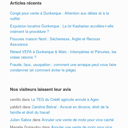
Articles récents
Congé pour vente à Dunkerque : Attention aux délais et à la
nullité
Expulsion locative Dunkerque : La loi Kasbarian accélère-t-elle
vraiment la procédure ?
Fissures maison Nord : Sécheresse, Argile et Recours
Assurance
Retard VEFA à Dunkerque & Malo : Intempéries et Pénuries, les
vraies raisons ?
Fraude, faux, usurpation : comment une arnaque peut vous faire
condamner (et comment éviter le piège)
Nos visiteurs laissent leur avis
verrillo
dans
Le TEG du Crédit agricole annulé à Agen
yaldizli
dans
Caroline Belval : Avocat en divorce, droit de la
famille et droit du travail
Julien Sabos
dans
Annuler une vente de moto pour vice caché
Magalie Guiraudou
dans
Annuler une vente de moto pour vice