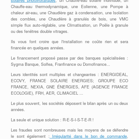
solaires photovoltaïques
, un Chauffe-eau solaire individuel, un
Chauffe-eau thermodynamique, une Eolienne, une Pompe à
chaleur air-eau, une Chaudière gaz à condensation, une Isolation
des combles, une Chaudière à granulés de bois, une VMC
simple flux auto-réglable, une Climatisation, un Poêle à granule
ou des fenêtres double vitrages.
Ils vous font croire que l'installation ne coûte rien et sera
financée en quelques années.
Le financement proposé passe par des banques spécialisées :
Sygma Banque, Solfea, Franfinance ou Domofinance...
Leurs identités sont multiples et changeantes : ENERGIDEAL,
ECOVY, FRANCE SOLAIRE ENERGIES; GROUPE ECO
FRANCE, NEXIA, GNE ÉNERGIES, AFE (AGENCE FRANCE
ECOLOGIE), FRH, AER, CLIMACIEL ...
Le plus souvent, les sociétés déposent le bilan après un ou deux
années.
La seule et unique solution : R-E-S-I-S-T-E-R !
Les fraudes sont nombreuses mais les moyens de se défendre
le sont également :
Irrégularité dans le bon de commande
,