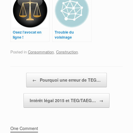
Osez l’avocat en
Trouble du
ligne !
voisinage
Posted in
Consommation
,
Construction
.
Post navigation
←
Pourquoi une erreur de TEG…
Intérêt légal 2015 et TEG/TAEG…
→
One Comment