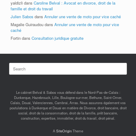
yaldizli
dans
Caroline Belval : Avocat en divorce, droit de la
famille et droit du travail
Julien Sabos
dans
Annuler une vente de moto pour vice caché
Magalie Guiraudou
dans
Annuler une vente de moto pour vice
caché
Fortin
dans
Consultation juridique gratuite
Search
for:
Le cabinet Belval & Sabos vous défend dans le Nord-Pas-de-Calais :
Dunkerque, Hazebrouck, Lille, Boulogne-sur-mer, Bethune, Saint-Omer,
Calais, Douai, Valenciennes, Cambrai, Arras. Nous assurons également vos
postulations à Dunkerque et Douai en matière de Divorce, droit bancaire, droit
social, droit de la consommation, droit de la famille, prêt bancaire,
construction, expertise, immobilier, droit du travail, droit pénal.
A
SiteOrigin
Theme