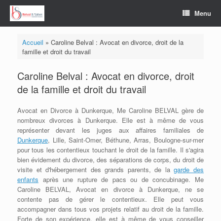
Skip
Menu
to
content
Accueil
»
Caroline Belval : Avocat en divorce, droit de la
famille et droit du travail
Caroline Belval : Avocat en divorce, droit
de la famille et droit du travail
Avocat en Divorce à Dunkerque, Me Caroline BELVAL gère de
nombreux divorces à Dunkerque. Elle est à même de vous
représenter devant les juges aux affaires familiales de
Dunkerque
, Lille, Saint-Omer, Béthune, Arras, Boulogne-sur-mer
pour tous les contentieux touchant le droit de la famille. Il s'agira
bien évidement du divorce, des séparations de corps, du droit de
visite et d'hébergement des grands parents, de la
garde des
enfants
après une rupture de pacs ou de concubinage. Me
Caroline BELVAL, Avocat en divorce à Dunkerque, ne se
contente pas de gérer le contentieux. Elle peut vous
accompagner dans tous vos projets relatif au droit de la famille.
Forte de son expérience, elle est à même de vous conseiller