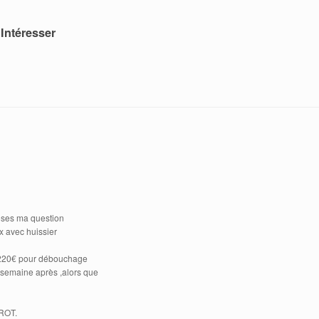
Intéresser
oses ma question
x avec huissier
e 220€ pour débouchage
q semaine après ,alors que
AROT.