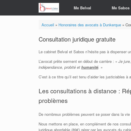
Skip
Me Belval
Me Sabos
to
content
Accueil
»
Honoraires des avocats à Dunkerque
»
Con
Consultation juridique gratuite
Le cabinet Belval et Sabos n’hésite pas à dispenser une 
L’avocat prête serment en début de carrière : «
Je jure
indépendance, probité et
humanité
.
»
C’est à ce titre qu’il est tenu d’aider les justiciables à
Les consultations à distance : R
problèmes
De nombreux problèmes peuvent se poser dans la vie de
Nous mettons en place, en complément de nos consulta
juridique abordable (89€) gérer par les avocats du cabi