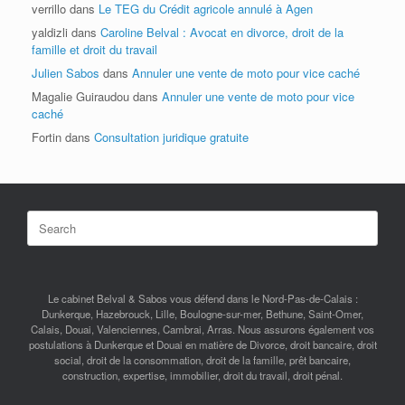
verrillo
dans
Le TEG du Crédit agricole annulé à Agen
yaldizli
dans
Caroline Belval : Avocat en divorce, droit de la
famille et droit du travail
Julien Sabos
dans
Annuler une vente de moto pour vice caché
Magalie Guiraudou
dans
Annuler une vente de moto pour vice
caché
Fortin
dans
Consultation juridique gratuite
Search
for:
Le cabinet Belval & Sabos vous défend dans le Nord-Pas-de-Calais :
Dunkerque, Hazebrouck, Lille, Boulogne-sur-mer, Bethune, Saint-Omer,
Calais, Douai, Valenciennes, Cambrai, Arras. Nous assurons également vos
postulations à Dunkerque et Douai en matière de Divorce, droit bancaire, droit
social, droit de la consommation, droit de la famille, prêt bancaire,
construction, expertise, immobilier, droit du travail, droit pénal.