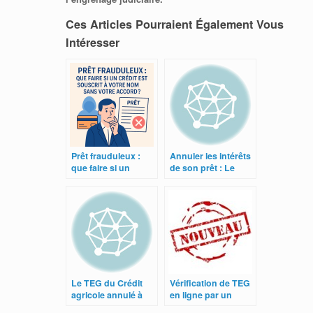
Ces Articles Pourraient Également Vous
Intéresser
Prêt frauduleux :
Annuler les intérêts
que faire si un
de son prêt : Le
crédit est souscrit à
point sur les
votre nom sans
contestations de
votre accord ?
T.E.G
Le TEG du Crédit
Vérification de TEG
agricole annulé à
en ligne par un
Agen
avocat